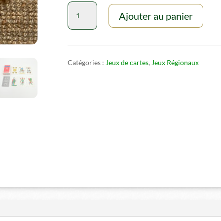
quantité
Ajouter au panier
de
Cartes
Scopa
Siciliennes
Catégories :
Jeux de cartes
,
Jeux Régionaux
Dal
Negro