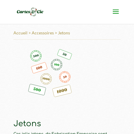
Accueil
>
Accessoires
> Jetons
Jetons
Ces jolis jetons, de Fabrication Française sont