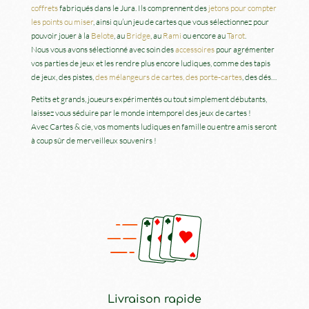
coffrets
fabriqués dans le Jura. Ils comprennent des
jetons pour compter
les points ou miser
, ainsi qu’un jeu de cartes que vous sélectionnez pour
pouvoir jouer à la
Belote
, au
Bridge
, au
Rami
ou encore au
Tarot
.
Nous vous avons sélectionné avec soin des
accessoires
pour agrémenter
vos parties de jeux et les rendre plus encore ludiques, comme des tapis
de jeux, des pistes,
des mélangeurs de cartes, des porte-cartes
, des dés…
Petits et grands, joueurs expérimentés ou tout simplement débutants,
laissez vous séduire par le monde intemporel des jeux de cartes !
Avec Cartes & cie, vos moments ludiques en famille ou entre amis seront
à coup sûr de merveilleux souvenirs !
Livraison rapide