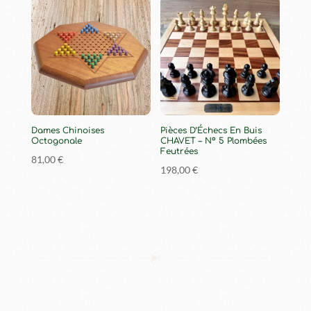
Dames Chinoises
Pièces D’Échecs En Buis
Octogonale
CHAVET – N° 5 Plombées
Feutrées
81,00
€
198,00
€