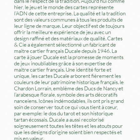
dans le respect de la tradition. Aujourd’hui comme
hier, le jeu et le monde des cartes représente
l’ADN de cette entreprise. La qualité et la tradition
sont des valeurs communes à tous les produits de
leur ligne de marque. Leur objectif est de toujours
offrir la meilleure expérience de jeu avec un
design raffiné et des matériaux de qualité. Cartes
& Cie a également sélectionné un fabricant de
maitre cartier français Ducale depuis 1946. La
carte à jouer Ducale est la promesse de moments
de jeux inoubliables grâce à son expertise de
maitre cartier français. Une identité forte et
unique, les cartes Ducale arborent fièrement les
couleurs de leur patrimoine historique français. le
Chardon Lorrain, emblème des Ducs de Nancy et
l’arabesque florale, symbole des arts décoratifs
nanceiens. Icônes indémodables, ils ont pris grand
soin de conserver tout ce qui vous tient à cœur,
par exemple: le dos du tarot et son historique
tartan écossais. Ducale a aussi recolorisé
soigneusement toutes les têtes et les atouts pour
que les designs d’origine soient bien respectés et
mis en valeur.