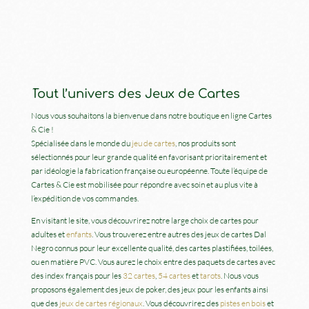
Tout l’univers des Jeux de Cartes
Nous vous souhaitons la bienvenue dans notre boutique en ligne Cartes
& Cie !
Spécialisée dans le monde du
jeu de cartes
, nos produits sont
sélectionnés pour leur grande qualité en favorisant prioritairement et
par idéologie la fabrication française ou européenne. Toute l’équipe de
Cartes & Cie est mobilisée pour répondre avec soin et au plus vite à
l’expédition de vos commandes.
En visitant le site, vous découvrirez notre large choix de cartes pour
adultes et
enfants
. Vous trouverez entre autres des jeux de cartes Dal
Negro connus pour leur excellente qualité, des cartes plastifiées, toilées,
ou en matière PVC. Vous aurez le choix entre des paquets de cartes avec
des index français pour les
32 cartes
,
54 cartes
et
tarots
. Nous vous
proposons également des jeux de poker, des jeux pour les enfants ainsi
que des
jeux de cartes régionaux
. Vous découvrirez des
pistes en bois
et