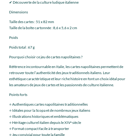
✔ Découverte de la culture ludique italienne
Dimensions
Taille des cartes : 51 x 82 mm
Taille de la boîte cartonnée : 8,6 x 5,6 x 2 cm
Poids
Poids total : 67 g
Pourquoi choisir ce jeu de cartes napolitaines ?
Référence incontournable en Italie, les cartes napolitaines permettent de
retrouver toute l’authenticité des jeux traditionnels italiens. Leur
esthétique caractéristique et leur riche histoire en font un choix idéal pour
les amateurs de jeux de cartes et les passionnés de culture italienne.
Points forts
⭐ Authentiques cartes napolitaines traditionnelles
⭐ Idéales pour la Scopa et de nombreux jeux italiens
⭐ Illustrations historiques et emblématiques
⭐ Héritage culturel italien depuis le XIVᵉ siècle
⭐ Format compact facile à transporter
⭐ Jeu convivial pour toute la famille