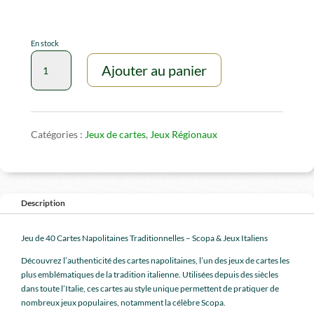
En stock
quantité
Ajouter au panier
de
Cartes
Scopa
Napolitaines
Dal
Catégories :
Jeux de cartes
,
Jeux Régionaux
Negro
Description
Jeu de 40 Cartes Napolitaines Traditionnelles – Scopa & Jeux Italiens
Découvrez l’authenticité des cartes napolitaines, l’un des jeux de cartes les
plus emblématiques de la tradition italienne. Utilisées depuis des siècles
dans toute l’Italie, ces cartes au style unique permettent de pratiquer de
nombreux jeux populaires, notamment la célèbre Scopa.