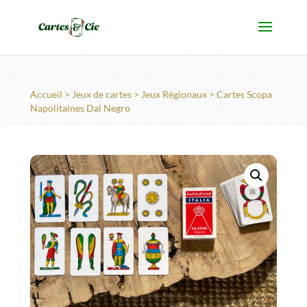
Accueil
>
Jeux de cartes
>
Jeux Régionaux
> Cartes Scopa
Napolitaines Dal Negro