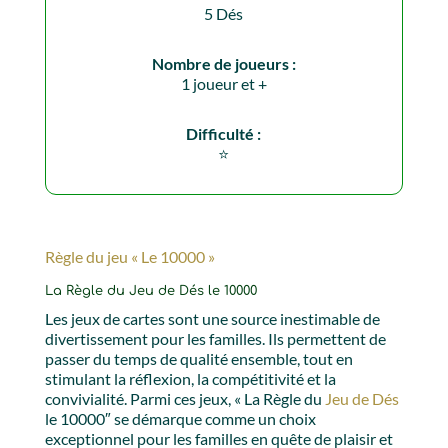
5 Dés
Nombre de joueurs :
1 joueur et +
Difficulté :
⭐️
Règle du jeu « Le 10000 »
La Règle du Jeu de Dés le 10000
Les jeux de cartes sont une source inestimable de
divertissement pour les familles. Ils permettent de
passer du temps de qualité ensemble, tout en
stimulant la réflexion, la compétitivité et la
convivialité. Parmi ces jeux, « La Règle du
Jeu de Dés
le 10000″ se démarque comme un choix
exceptionnel pour les familles en quête de plaisir et