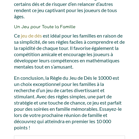
certains dés et de risquer d’en relancer d’autres
rendent ce jeu captivant pour les joueurs de tous
âges.
Un Jeu pour Toute la Famille
Ce
jeu de dés
est idéal pour les familles en raison de
sa simplicité, de ses règles faciles à comprendre et de
la rapidité de chaque tour. Il favorise également la
compétition amicale et encourage les joueurs à
développer leurs compétences en mathématiques
mentales tout en s’amusant.
En conclusion, la Règle du Jeu de Dés le 10000 est
un choix exceptionnel pour les familles à la
recherche d’un jeu de cartes divertissant et
stimulant. Avec des règles simples, une part de
stratégie et une touche de chance, ce jeu est parfait
pour des soirées en famille mémorables. Essayez-le
lors de votre prochaine réunion de famille et
découvrez qui atteindra en premier les 10 000
points !