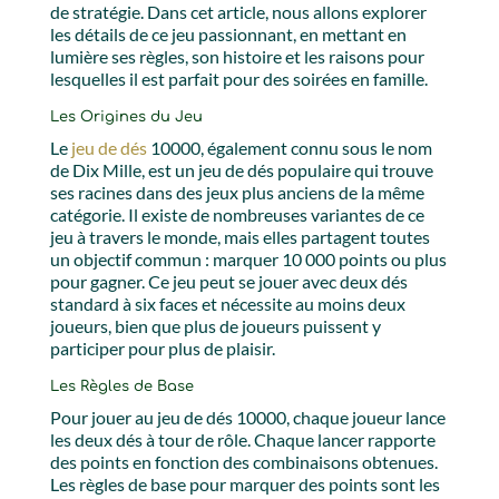
de stratégie. Dans cet article, nous allons explorer
les détails de ce jeu passionnant, en mettant en
lumière ses règles, son histoire et les raisons pour
lesquelles il est parfait pour des soirées en famille.
Les Origines du Jeu
Le
jeu de dés
10000, également connu sous le nom
de Dix Mille, est un jeu de dés populaire qui trouve
ses racines dans des jeux plus anciens de la même
catégorie. Il existe de nombreuses variantes de ce
jeu à travers le monde, mais elles partagent toutes
un objectif commun : marquer 10 000 points ou plus
pour gagner. Ce jeu peut se jouer avec deux dés
standard à six faces et nécessite au moins deux
joueurs, bien que plus de joueurs puissent y
participer pour plus de plaisir.
Les Règles de Base
Pour jouer au jeu de dés 10000, chaque joueur lance
les deux dés à tour de rôle. Chaque lancer rapporte
des points en fonction des combinaisons obtenues.
Les règles de base pour marquer des points sont les