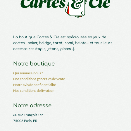
La boutique Cartes & Cie est spécialisée en jeux de
cartes : poker, bridge, tarot, rami, belote… et tous leurs
accessoires (tapis, jetons, pistes…).
Notre boutique
Qui sommes-nous ?
Nos conditions générales de vente
Notre avis de confidentialité
Nos conditions de livraison
Notre adresse
60 rue François 1er,
75008 Paris, FR