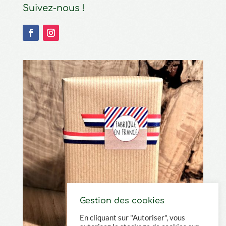
Suivez-nous !
Gestion des cookies
En cliquant sur "Autoriser", vous