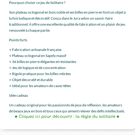
Pourquoi choisir ce jeu de Solitaire ?
Son plateau octogonal en bois noble et ses billes en pierre en font un objet à
la fois ludique et décoratif. Conçu dans le Jura selon un savoir-faire
traditionnel, il offre une excellente qualité de fabrication et un plaisir de jeu
renouvelé à chaque partie.
Points forts
⭐ Fabrication artisanale française
⭐ Plateau octogonal en Sapely massif
⭐ 36 billes en pierre élégantes et résistantes
⭐ Jeu de logique et de concentration
⭐ Rigole pratique pour les billes retirées
⭐ Objet décoratif et durable
⭐ Idéal pour les amateurs de casse-têtes
Idée cadeau
Un cadeau original pour les passionnés de jeux de réflexion, les amateurs
de beaux jeux en bois et tous ceux qui aiment relever des défis intellectuels.
♣ Cliquez ici pour découvrir : la règle du solitaire ♣