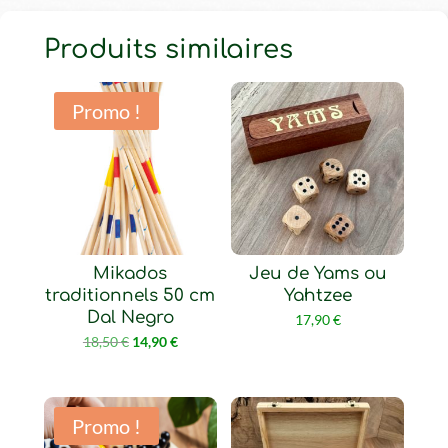
Produits similaires
Promo !
Mikados
Jeu de Yams ou
traditionnels 50 cm
Yahtzee
Dal Negro
17,90
€
Le
Le
18,50
€
14,90
€
prix
prix
initial
actuel
était :
est :
Promo !
18,50 €.
14,90 €.