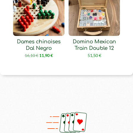
Dames chinoises
Domino Mexican
Dal Negro
Train Double 12
Le
Le
16,10
€
11,90
€
51,50
€
prix
prix
initial
actuel
était :
est :
16,10 €.
11,90 €.