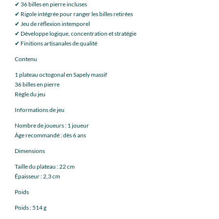
✔ 36 billes en pierre incluses
✔ Rigole intégrée pour ranger les billes retirées
✔ Jeu de réflexion intemporel
✔ Développe logique, concentration et stratégie
✔ Finitions artisanales de qualité
Contenu
1 plateau octogonal en Sapely massif
36 billes en pierre
Règle du jeu
Informations de jeu
Nombre de joueurs : 1 joueur
Âge recommandé : dès 6 ans
Dimensions
Taille du plateau : 22 cm
Épaisseur : 2,3 cm
Poids
Poids : 514 g