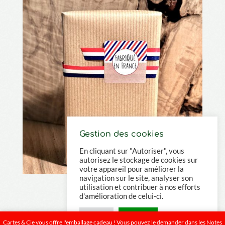
Gestion des cookies
En cliquant sur "Autoriser", vous
autorisez le stockage de cookies sur
votre appareil pour améliorer la
navigation sur le site, analyser son
utilisation et contribuer à nos efforts
d'amélioration de celui-ci.
Refuser
Autoriser
Cartes & Cie vous offre l'emballage cadeau ! Vous pouvez le demander dans les Notes
Tous droits réservés
Cartes & Cie
2022 – 2026 | Conception site :