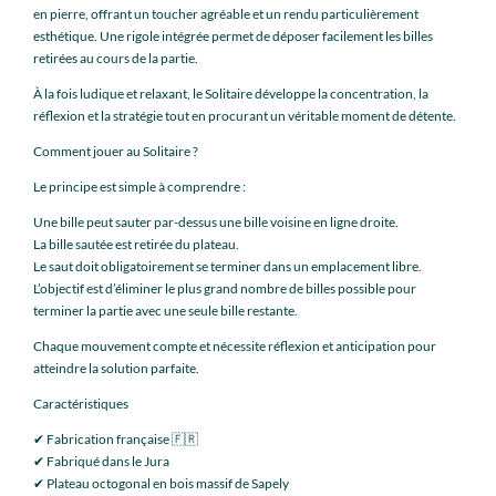
en pierre, offrant un toucher agréable et un rendu particulièrement
esthétique. Une rigole intégrée permet de déposer facilement les billes
retirées au cours de la partie.
À la fois ludique et relaxant, le Solitaire développe la concentration, la
réflexion et la stratégie tout en procurant un véritable moment de détente.
Comment jouer au Solitaire ?
Le principe est simple à comprendre :
Une bille peut sauter par-dessus une bille voisine en ligne droite.
La bille sautée est retirée du plateau.
Le saut doit obligatoirement se terminer dans un emplacement libre.
L’objectif est d’éliminer le plus grand nombre de billes possible pour
terminer la partie avec une seule bille restante.
Chaque mouvement compte et nécessite réflexion et anticipation pour
atteindre la solution parfaite.
Caractéristiques
✔ Fabrication française 🇫🇷
✔ Fabriqué dans le Jura
✔ Plateau octogonal en bois massif de Sapely