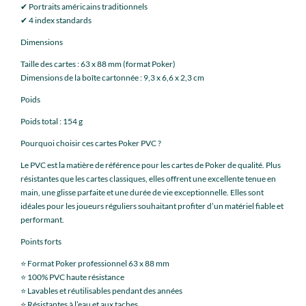
✔ Portraits américains traditionnels
✔ 4 index standards
Dimensions
Taille des cartes : 63 x 88 mm (format Poker)
Dimensions de la boîte cartonnée : 9,3 x 6,6 x 2,3 cm
Poids
Poids total : 154 g
Pourquoi choisir ces cartes Poker PVC ?
Le PVC est la matière de référence pour les cartes de Poker de qualité. Plus
résistantes que les cartes classiques, elles offrent une excellente tenue en
main, une glisse parfaite et une durée de vie exceptionnelle. Elles sont
idéales pour les joueurs réguliers souhaitant profiter d’un matériel fiable et
performant.
Points forts
⭐ Format Poker professionnel 63 x 88 mm
⭐ 100% PVC haute résistance
⭐ Lavables et réutilisables pendant des années
⭐ Résistantes à l’eau et aux taches