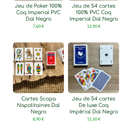
Jeu de Poker 100%
Jeu de 54 cartes
Coq Imperial PVC
100% PVC Coq
Dal Negro
Imperial Dal Negro
7,60
€
12,90
€
Cartes Scopa
Jeu de 54 cartes
Napolitaines Dal
De luxe Coq
Negro
Impérial Dal Negro
8,90
€
11,50
€