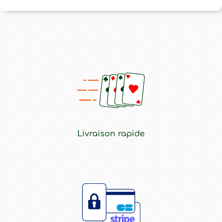
Livraison rapide