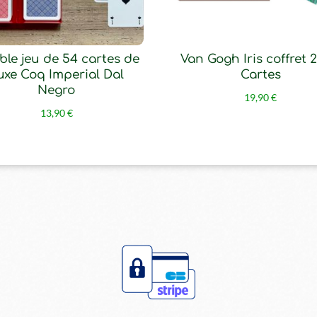
le jeu de 54 cartes de
Van Gogh Iris coffret 
uxe Coq Imperial Dal
Cartes
Negro
19,90
€
13,90
€