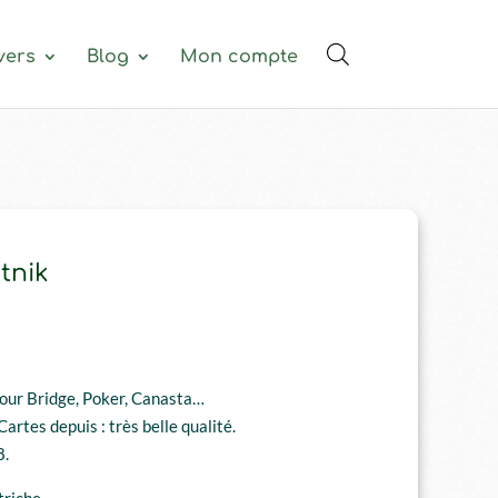
vers
Blog
Mon compte
tnik
pour Bridge, Poker, Canasta…
artes depuis : très belle qualité.
8.
triche.