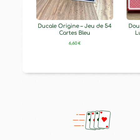
Ducale Origine – Jeu de 54
Doub
Cartes Bleu
L
6,60
€