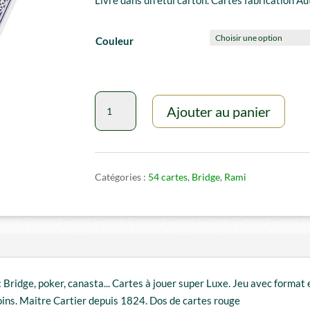
Couleur
quantité
Ajouter au panier
de
Jeu
de
cartes
Catégories :
54 cartes
,
Bridge
,
Rami
54
cartes
Piatnik
 Bridge, poker, canasta... Cartes à jouer super Luxe. Jeu avec format e
coins. Maitre Cartier depuis 1824. Dos de cartes rouge