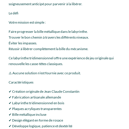
soigneusement anticipé pour parvenir à la libérer.
Le défi
Votre mission est simple :
Faire progresser la bille métallique dans le labyrinthe.
Trouver le bon chemin à travers les différents niveaux.
Éviter les impasses.
Réussir à libérer complètement la bille du mécanisme.
Ce labyrinthe tridimensionnel offre une expérience de jeu originale qui
renouvelle les casse-têtes classiques.
⚠️ Aucune solution n’est fournie avec ce produit.
Caractéristiques
✔ Création originale de Jean Claude Constantin
✔ Fabrication artisanale allemande
✔ Labyrinthe tridimensionnel en bois
✔ Plaques acryliques transparentes
✔ Bille métallique incluse
✔ Design élégant en forme de rosace
✔ Développe logique, patience et dextérité