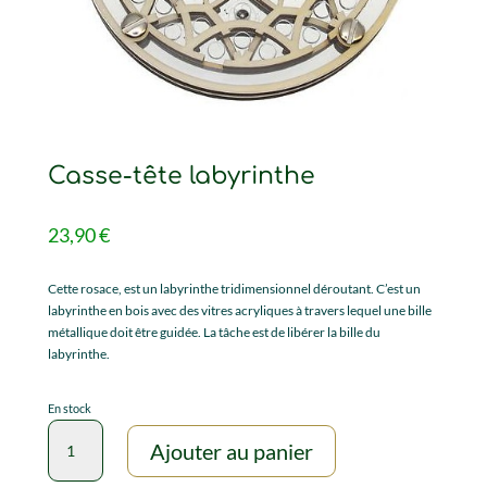
Casse-tête labyrinthe
23,90
€
Cette rosace, est un labyrinthe tridimensionnel déroutant. C’est un
labyrinthe en bois avec des vitres acryliques à travers lequel une bille
métallique doit être guidée. La tâche est de libérer la bille du
labyrinthe.
En stock
quantité
Ajouter au panier
de
Casse-