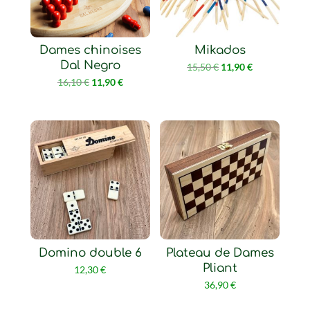
Dames chinoises
Mikados
Dal Negro
Le
Le
15,50
€
11,90
€
Le
Le
16,10
€
11,90
€
prix
prix
prix
prix
initial
actuel
initial
actuel
était :
est :
était :
est :
15,50 €.
11,90 €.
16,10 €.
11,90 €.
Domino double 6
Plateau de Dames
Pliant
12,30
€
36,90
€