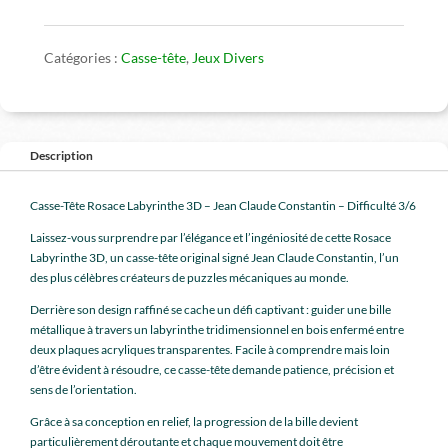
tête
labyrinthe
Catégories :
Casse-tête
,
Jeux Divers
Description
Casse-Tête Rosace Labyrinthe 3D – Jean Claude Constantin – Difficulté 3/6
Laissez-vous surprendre par l’élégance et l’ingéniosité de cette Rosace
Labyrinthe 3D, un casse-tête original signé Jean Claude Constantin, l’un
des plus célèbres créateurs de puzzles mécaniques au monde.
Derrière son design raffiné se cache un défi captivant : guider une bille
métallique à travers un labyrinthe tridimensionnel en bois enfermé entre
deux plaques acryliques transparentes. Facile à comprendre mais loin
d’être évident à résoudre, ce casse-tête demande patience, précision et
sens de l’orientation.
Grâce à sa conception en relief, la progression de la bille devient
particulièrement déroutante et chaque mouvement doit être