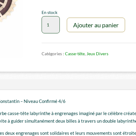
En stock
quantité
Ajouter au panier
de
Casse-
tête
Double
Catégories :
Casse-tête
,
Jeux Divers
trouble
Constantin – Niveau Confirmé 4/6
rbe casse-tête labyrinthe à engrenages imaginé par le célèbre créat
nvite à guider simultanément deux billes à travers un double labyrin
 les deux engrenages sont solidaires et leurs mouvements sont étroite