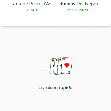
Jeu de Poker d’As
Rummy Dal Negro
Le
Le
18,90
€
29,40
€
24,90
€
prix
prix
initial
actuel
était :
est :
29,40 €.
24,90 €.
Livraison rapide