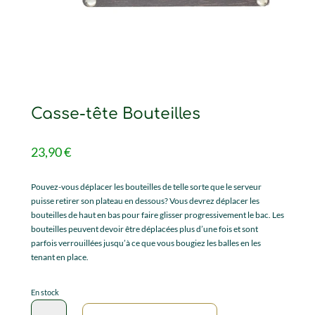
Casse-tête Bouteilles
23,90
€
Pouvez-vous déplacer les bouteilles de telle sorte que le serveur
puisse retirer son plateau en dessous? Vous devrez déplacer les
bouteilles de haut en bas pour faire glisser progressivement le bac. Les
bouteilles peuvent devoir être déplacées plus d’une fois et sont
parfois verrouillées jusqu’à ce que vous bougiez les balles en les
tenant en place.
En stock
quantité