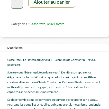
Ajouter au panier
de
Casse-
tête
Bouteilles
Catégories :
Casse-tête
,
Jeux Divers
Description
Casse-Tête « Le Plateau du Serveur » – Jean Claude Constantin – Niveau
Expert 5/6
Saurez-vous libérer le plateau du serveur ? Derrière son apparence
élégante se cache un défi mécanique redoutable imaginé par le célèbre
créateur allemand Jean Claude Constantin. Ce casse-tête de niveau expert
mettra à l’épreuve votre logique, votre sens de l’observation et votre
capacité à anticiper chaque mouvement.
L’objectif semble simple : permettre au serveur de récupérer son plateau.
Pourtant, les bouteilles et les billes qui composent le mécanisme rendent la