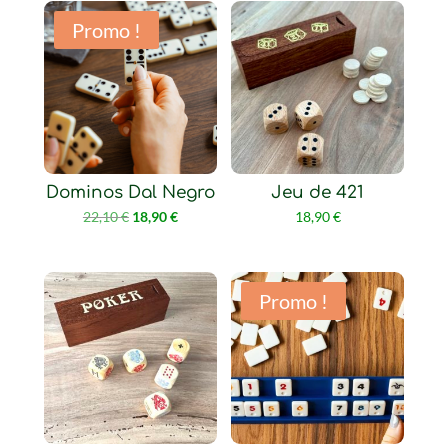
Promo !
Dominos Dal Negro
Jeu de 421
Le
Le
22,10
€
18,90
€
18,90
€
prix
prix
initial
actuel
était :
est :
Promo !
22,10 €.
18,90 €.