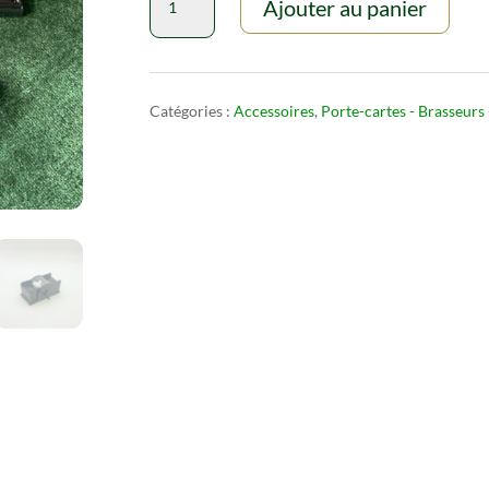
Ajouter au panier
de
Mélangeur
de
Cartes
Catégories :
Accessoires
,
Porte-cartes - Brasseurs
Manuel