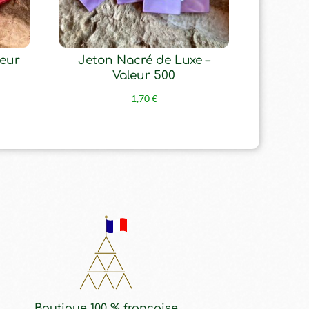
leur
Jeton Nacré de Luxe –
Valeur 500
1,70
€
Boutique 100 % française