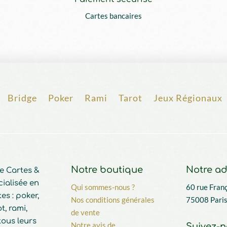
Cartes bancaires
Bridge
Poker
Rami
Tarot
Jeux Régionaux
Notre boutique
Notre ad
e Cartes &
cialisée en
Qui sommes-nous ?
60 rue Franç
es : poker,
Nos conditions générales
75008 Paris
t, rami,
de vente
tous leurs
Notre avis de
Suivez-n